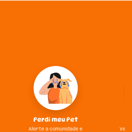
Perdi meu Pet
A
Alerte a comunidade e
Veja 