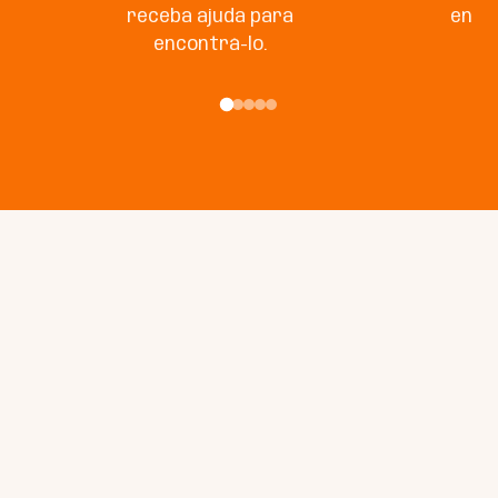
receba ajuda para
enco
encontrá-lo.