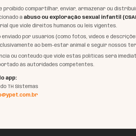
 proibido compartilhar, enviar, armazenar ou distribu
cionado a
abuso ou exploração sexual infantil (CSA
ial que viole direitos humanos ou leis vigentes.
enviado por usuários (como fotos, vídeos e descriçõe
xclusivamente ao bem-estar animal e seguir nossos te
cia ou conteúdo que viole estas políticas será imedi
portado às autoridades competentes.
o app:
ido TH Sistemas
o@ypet.com.br