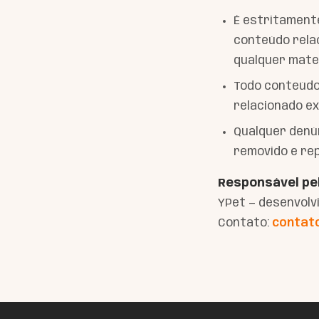
É estritamente
conteúdo rela
qualquer mater
Todo conteúdo 
relacionado e
Qualquer denún
removido e re
Responsável pel
YPet — desenvolv
Contato:
contat