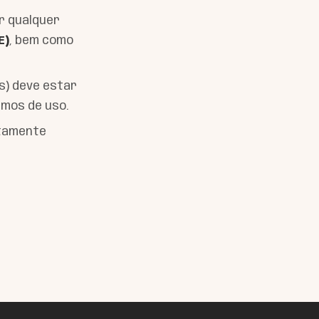
ir qualquer
E)
, bem como
s) deve estar
rmos de uso.
atamente