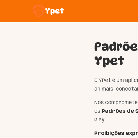
Ypet
Padrõe
Ypet
O YPet é um apli
animais, conecta
Nos comprometem
os
Padrões de S
Play.
Proibições exp