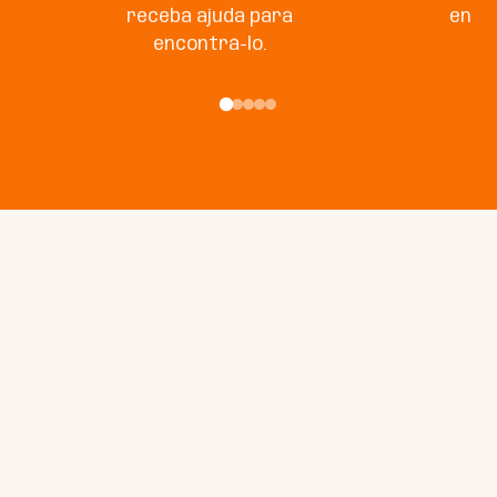
receba ajuda para
enco
encontrá-lo.