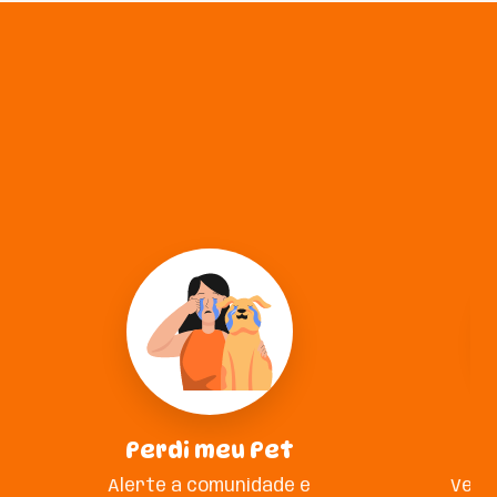
Perdi meu Pet
A
Alerte a comunidade e
Veja 