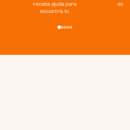
receba ajuda para
enco
encontrá-lo.