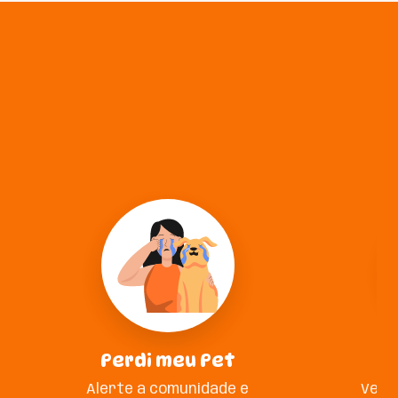
Perdi meu Pet
A
Alerte a comunidade e
Veja 