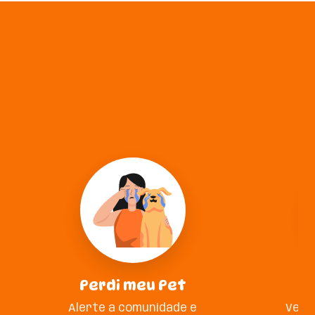
Perdi meu Pet
A
Alerte a comunidade e
Veja 