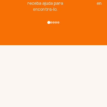
receba ajuda para
enco
encontrá-lo.