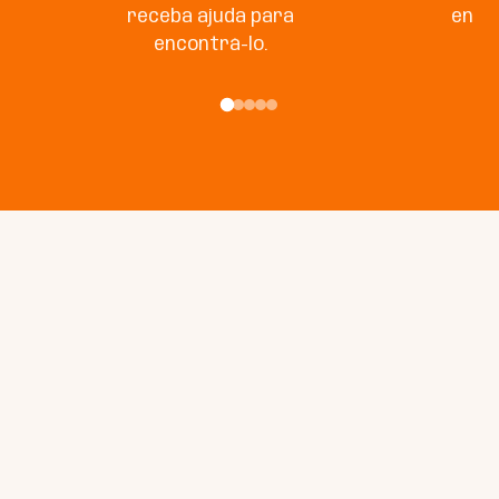
receba ajuda para
enco
encontrá-lo.