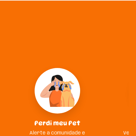
Perdi meu Pet
A
Alerte a comunidade e
Veja 