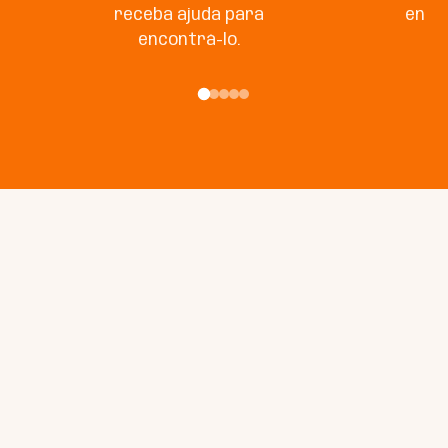
receba ajuda para
enco
encontrá-lo.