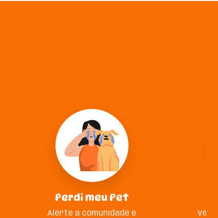
Perdi meu Pet
A
Alerte a comunidade e
Veja 