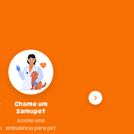
-
Chame um
Samupet
Acione uma
o
ambulância para pet