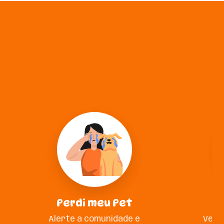
Perdi meu Pet
A
Alerte a comunidade e
Veja 