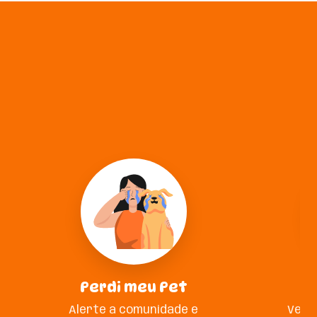
Perdi meu Pet
A
Alerte a comunidade e
Veja 