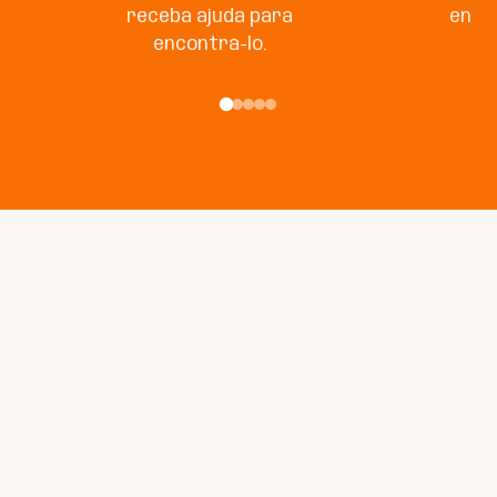
receba ajuda para
enco
encontrá-lo.