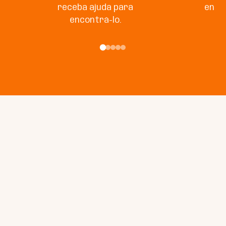
receba ajuda para
enco
encontrá-lo.