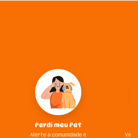
Perdi meu Pet
A
Alerte a comunidade e
Veja 