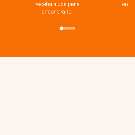
receba ajuda para
enco
encontrá-lo.