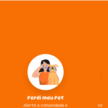
Perdi meu Pet
A
Alerte a comunidade e
Veja 