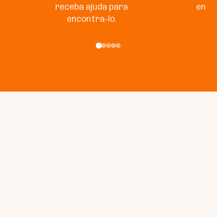
receba ajuda para
enco
encontrá-lo.