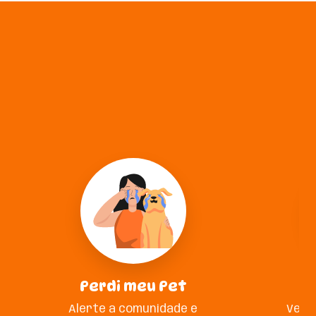
Perdi meu Pet
A
Alerte a comunidade e
Veja 