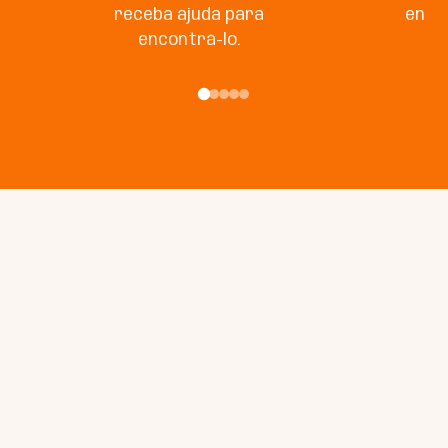
receba ajuda para
enco
encontrá-lo.