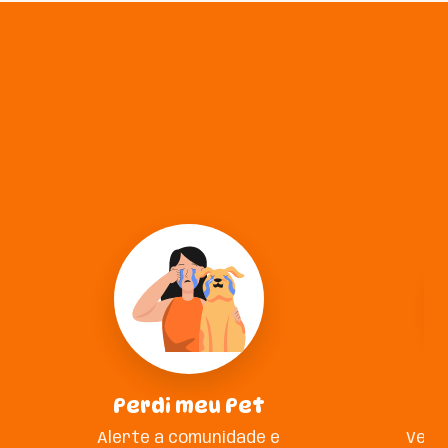
Perdi meu Pet
A
Alerte a comunidade e
Veja 