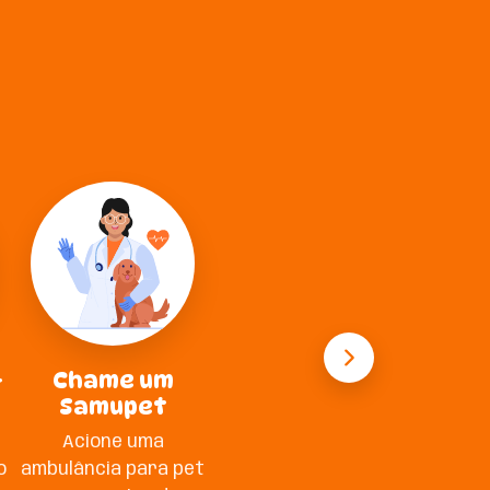
-
Chame um
Samupet
Acione uma
o
ambulância para pet